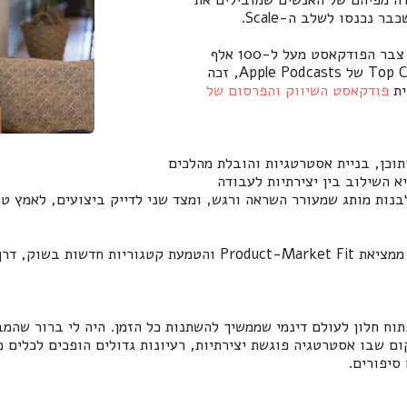
נכנסו לשלב ה-Scale.
עם הרבה תובנות שמעניקות למאזינים כלים מעשיים, צבר הפודקאסט מעל ל-100 אלף
האזנות!, דורג באופן קבוע במקום הראשון ב־ Top Charts של Apple Podcasts, זכה
ית
פודקאסט השיווק והפרסום של
ותוכן, בניית אסטרטגיות והובלת מהלכים
 השילוב בין יצירתיות לעבודה
נות מותג שמעורר השראה ורגש, ומצד שני לדייק ביצועים, לאמץ טכ
העשייה שלי מתמקדת בחיבור בין אסטרטגיה לביצוע: ממציאת Market Fit
לפתוח חלון לעולם דינמי שממשיך להשתנות כל הזמן. היה לי ברור שהמב
קום שבו אסטרטגיה פוגשת יצירתיות, רעיונות גדולים הופכים לכלים
סיפורים.