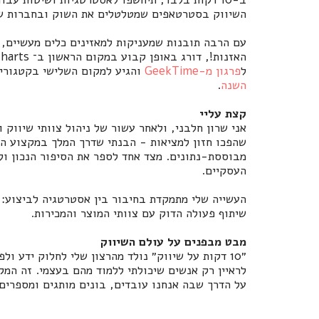
השיווק בסטרטאפים שמטלטלים את השוק ובחברות שכבר 
ל
פרגון מ-GeekTime
והגיע למקום השלישי בקטגורי
השנה
.
קצת עליי
אני שרון חלבני, ולאחר עשור של ניהול צוותי שיווק 
שהפכו חזון למציאות - הבנתי שדרך המלך במקצוע היא
מבוססת-נתונים. מצד אחד לספר את הסיפור הנכון ולב
העסקיים.
שיתוף פעולה הדוק עם צוותי המוצר והמכירות.
מבט מבפנים על עולם השיווק
״10 דקות על שיווק״ נולד מהרצון שלי לחלוק ידע ו
לראיין רק אנשים שיכולתי ללמוד מהם בעצמי. זה המ
על הדרך שבה אנחנו עובדים, בונים מותגים ומספרים 