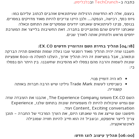
כתבה ב-
TechCrunch
וב
כלכליסט
.
בעצם, אלה לא החדשות הרגילות שעיתונאים אוהבים לכתוב עליהם כמו:
גיוס כסף, רכישה, הנפקה… ולכן היינו צריכים להיות מאוד מדויקים במסרים.
בנוסף, פנינו לעיתונאים שאנחנו יודעים שמסקרים את התחום וכאלה
שאנחנו יודעים שהם מתעניינים בחברה. זאת החשיבות בלייצר את המערכת
יחסים מראש ולתחזק אותה לאורך שנים.
[04:18] תהליך בחירת השם והדומיין חדשים EX.CO:
חשבנו שזה יהיה תהליך מאוד רומנטי שבו נעלה שמות ופתאום תהיה הברקה
ונתאהב, אבל במציאות זה היה תהליך ארוך, העלנו למעלה מ-600 אופציות
שונות לשמות והרבה מהם נפסלו לא מהסיבות שחשבנו. בין היתר הם נפסלו
כי:
לא היה דומיין פנוי.
כשניסינו לעשות Trade Mark גילינו שיש הרבה חברות באותה
קטגוריה.
השם EX.CO משמעו The Experience Company, אהבנו את העובדה שזה
שם גמיש שיכולות להיות לו משמעויות שונות בתחום שלנו, Experience
Content, Exciting conversation ועוד.
חיפשנו שם שייצג את מי שאנחנו היום, את הערך המרכזי של החברה - תוכן
צריך לייצר אימפקט, ובשביל זה הוא חייב להיות חוויה שמובילה
לאינטראקציה.
[06:00] תהליך עיצוב לוגו חדש: