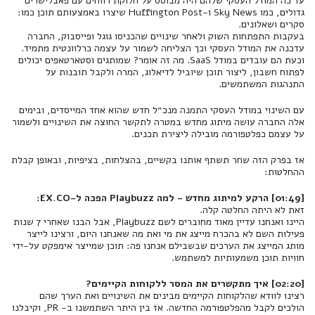
עד כה המודל העסקי שלהם היה מבוסס על חלוקת רווחים עם פאבלישרים
גדולים, כמו Sky News ו-Huffington Post שיצרו באמצעותם תוכן כמו:
סקרים ושאלונים.
בעקבות התפתחות השוק ולאחר שינויים שהכניסו גוגל ופייסבוק, החברה
עדכנה את המודל העסקי וכך הצליחה לשמור על עצמה כרלוונטית מתמיד.
וכעת הם עובדים במודל SaaS. מה זה אומר? שמותגים וסטארטאפים יכולים
לפתוח חשבון, ליצור תוכן שיוביל לדיאלוג, המרה ולקבל תובנות על
התנהגות המשתמשים.
עם השינוי במודל העסקי התמנה מנכ״ל חדש שהוא אחד המייסדים, ובימים
אלה החברה עושה מיתוג מחדש במטרה לתקשר החוצה את השינויים ולשמור
על עצמם כפלטפורמה מובילה ליצירת תכנים.
אז בפרק הזה שחר תשתף אותנו בקשיים, בהצלחות, בציפיות, ובאופן קבלת
ההחלטות:
[01:49] הרקע למיתוג מחדש - למה Playbuzz הפכה ל-EX.CO:
זאת לא היתה החלטה קלה.
היינו ואנחנו עדיין מאוד מחוברים לשם Playbuzz, אבל הבנו שאחרי 7 שנות
פעילות השם לא בהכרח מייצג את מי ואת מה שאנחנו היום, ורצינו לייצר
מותג המייצג את הערכים שבשבילם אנחנו פה: תוכן שמייצר אימפקט על-ידי
חוויות תוכן משמעותיות למשתמש.
[02:20] איך מתקשרים את המסר ללקוחות הקיימים?
רצינו לוודא שהלקוחות הקיימים מבינים את השינויים ואת הערך שהם
הולכים לקבל מהפלטפורמה החדשה. אז בין היתר השתמשנו ב- PR, וקיבלנו