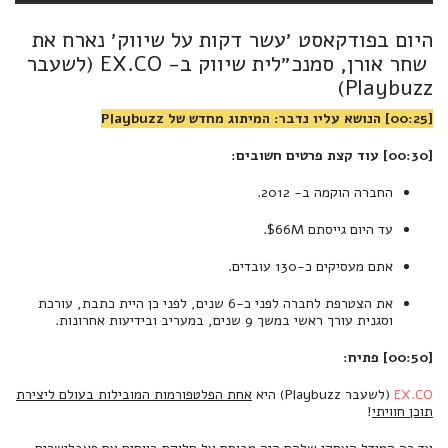
היום בפודקאסט ׳עשר דקות על שיווק׳ נארח את
שחר אורן, סמנכ״לית שיווק ב- EX.CO (לשעבר
Playbuzz)
[00:25] הנושא עליו נדבר: המיתוג מחדש של Playbuzz
[00:30] עוד קצת פרטים חשובים:
החברה הוקמה ב- 2012.
עד היום גייסתם 66M$.
אתם מעסיקים כ-130 עובדים.
את הצטרפת לחברה לפני כ-6 שנים, לפני כן היית כתבת, עורכת
וסגנית עורך ראשי במשך 9 שנים, במעריב ובידיעות אחרונות.
[00:50] פתיח:
EX.CO
(לשעבר Playbuzz) היא
אחת הפלטפורמות המובילות בעולם ליצירת
תוכן חוויתי
!