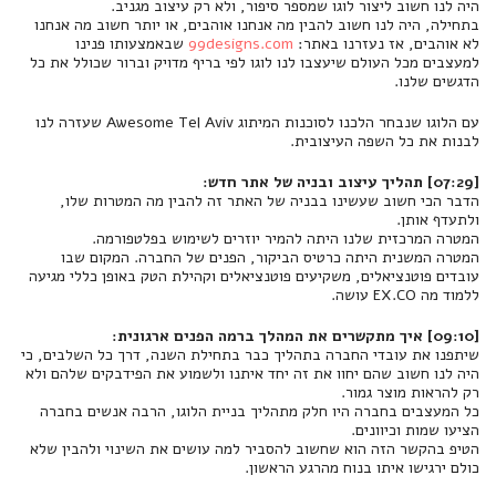
היה לנו חשוב ליצור לוגו שמספר סיפור, ולא רק עיצוב מגניב.
בתחילה, היה לנו חשוב להבין מה אנחנו אוהבים, או יותר חשוב מה אנחנו
לא אוהבים, אז נעזרנו באתר:
99designs.com
שבאמצעותו פנינו
למעצבים מכל העולם שיעצבו לנו לוגו לפי בריף מדויק וברור שכולל את כל
הדגשים שלנו.
עם הלוגו שנבחר הלכנו לסוכנות המיתוג Awesome Tel Aviv שעזרה לנו
לבנות את כל השפה העיצובית.
[07:29] תהליך עיצוב ובניה של אתר חדש:
הדבר הכי חשוב שעשינו בבניה של האתר זה להבין מה המטרות שלו,
ולתעדף אותן.
המטרה המרכזית שלנו היתה להמיר יוזרים לשימוש בפלטפורמה.
המטרה המשנית היתה כרטיס הביקור, הפנים של החברה. המקום שבו
עובדים פוטנציאלים, משקיעים פוטנציאלים וקהילת הטק באופן כללי מגיעה
ללמוד מה EX.CO עושה.
[09:10] איך מתקשרים את המהלך ברמה הפנים ארגונית:
שיתפנו את עובדי החברה בתהליך כבר בתחילת השנה, דרך כל השלבים, כי
היה לנו חשוב שהם יחוו את זה יחד איתנו ולשמוע את הפידבקים שלהם ולא
רק להראות מוצר גמור.
כל המעצבים בחברה היו חלק מתהליך בניית הלוגו, הרבה אנשים בחברה
הציעו שמות וכיוונים.
הטיפ בהקשר הזה הוא שחשוב להסביר למה עושים את השינוי ולהבין שלא
כולם ירגישו איתו בנוח מהרגע הראשון.